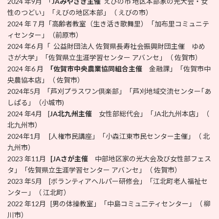
2024 年9月 「
JAみやざき主催
えびの市 地区本部家の光大会・女
性のつどい」「えびの地区本部」（ えびの市）
2024 年７月「高齢者教室（生き活き歌舞里）「加布里コミュニテ
ィセンター」（前原市）
2024 年6 月「 公益財団法人 佐賀県長寿社会振興財団主催 ゆめ
さが大学」「佐賀県立生涯学習センター アバンセ」（ 佐賀市）
2024 年6 月
「佐賀市中央農業協同組合主催
金融課」「佐賀市中
央農協本店」（ 佐賀市）
2024年5月 「芦刈プラスワン倶楽部」「芦刈地域交流センター｢あ
しぱる」（小城市)
2024 年4月 [
JA北九州主催
女性部総代会」「JA北九州本店」（
北九州市）
2024年1月 [人権市民講座」「小森江東市民センター主催」（ 北
九州市）
2023 年11月
[JAさが主催
中部地区家の光大会及び女性部フェス
タ」「佐賀県立生涯学習センター アバンセ」（ 佐賀市）
2023 年5月 [ボランティアヘルパー研修会」「江北町老人福祉セ
ンター」（ 江北町）
2022 年12月 [男の体操教室」「中島コミュ二ティセンター」（ 柳
川市）