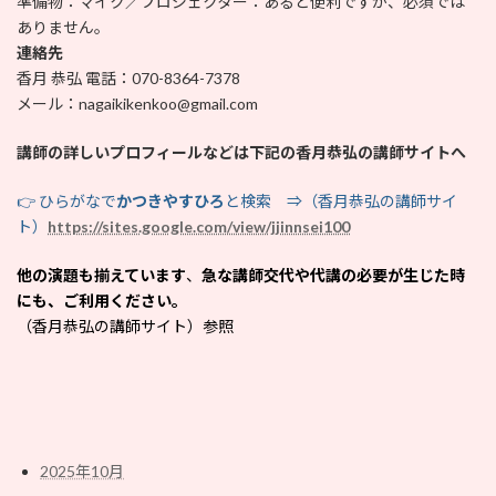
準備物：マイク／プロジェクター：あると便利ですが、必須では
ありません。
連絡先
香月 恭弘 電話：070-8364-7378
メール：nagaikikenkoo@gmail.com
講師の詳しいプロフィールなどは下記の香月恭弘の講師サイトへ
👉 ひらがなで
かつきやすひろ
と検索 ⇒（香月恭弘の講師サイ
ト）
https://sites.google.com/view/jjinnsei100
他の演題も揃えています
、
急な講師交代や代講の必要が生じた時
にも、ご利用ください。
（香月恭弘の講師サイト）参照
2025年10月