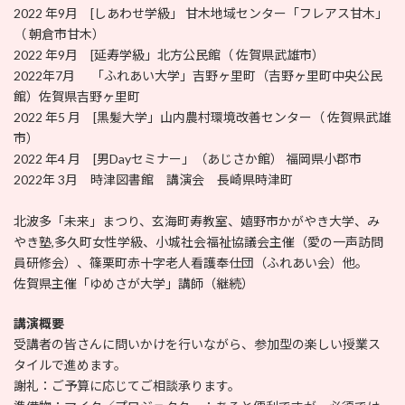
2022 年9月 [しあわせ学級」 甘木地域センター「フレアス甘木」
（ 朝倉市甘木）
2022 年9月 [延寿学級」北方公民館（ 佐賀県武雄市）
2022年7月 「ふれあい大学」吉野ヶ里町（吉野ヶ里町中央公民
館）佐賀県吉野ヶ里町
2022 年5 月 [黒髪大学」山内農村環境改善センター（ 佐賀県武雄
市）
2022 年4 月 [男Dayセミナー」（あじさか館） 福岡県小郡市
2022年 3月 時津図書館 講演会 長崎県時津町
北波多「未来」まつり、玄海町寿教室、嬉野市かがやき大学、み
やき塾,多久町女性学級、小城社会福祉協議会主催（愛の一声訪問
員研修会）、篠栗町赤十字老人看護奉仕団（ふれあい会）他。
佐賀県主催「ゆめさが大学」講師（継続）
講演概要
受講者の皆さんに問いかけを行いながら、参加型の楽しい授業ス
タイルで進めます。
謝礼：ご予算に応じてご相談承ります。